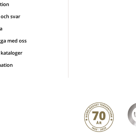
tion
 och svar
a
gga med oss
 kataloger
ation