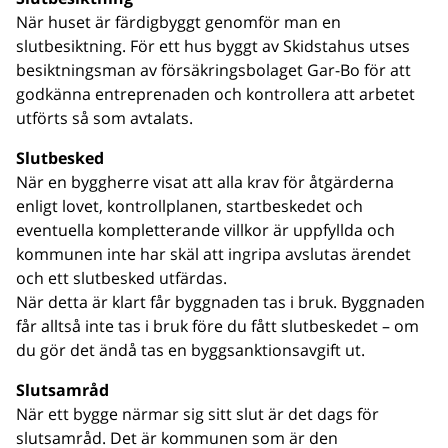
När huset är färdigbyggt genomför man en
slutbesiktning. För ett hus byggt av Skidstahus utses
besiktningsman av försäkringsbolaget Gar-Bo för att
godkänna entreprenaden och kontrollera att arbetet
utförts så som avtalats.
Slutbesked
När en byggherre visat att alla krav för åtgärderna
enligt lovet, kontrollplanen, startbeskedet och
eventuella kompletterande villkor är uppfyllda och
kommunen inte har skäl att ingripa avslutas ärendet
och ett slutbesked utfärdas.
När detta är klart får byggnaden tas i bruk. Byggnaden
får alltså inte tas i bruk före du fått slutbeskedet – om
du gör det ändå tas en byggsanktionsavgift ut.
Slutsamråd
När ett bygge närmar sig sitt slut är det dags för
slutsamråd. Det är kommunen som är den