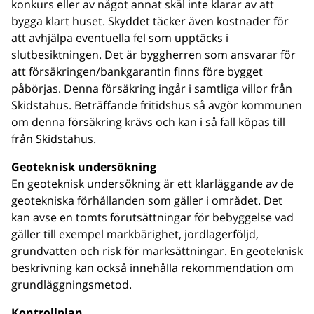
konkurs eller av något annat skäl inte klarar av att
bygga klart huset. Skyddet täcker även kostnader för
att avhjälpa eventuella fel som upptäcks i
slutbesiktningen. Det är byggherren som ansvarar för
att försäkringen/bankgarantin finns före bygget
påbörjas. Denna försäkring ingår i samtliga villor från
Skidstahus. Beträffande fritidshus så avgör kommunen
om denna försäkring krävs och kan i så fall köpas till
från Skidstahus.
Geoteknisk undersökning
En geoteknisk undersökning är ett klarläggande av de
geotekniska förhållanden som gäller i området. Det
kan avse en tomts förutsättningar för bebyggelse vad
gäller till exempel markbärighet, jordlagerföljd,
grundvatten och risk för marksättningar. En geoteknisk
beskrivning kan också innehålla rekommendation om
grundläggningsmetod.
Kontrollplan