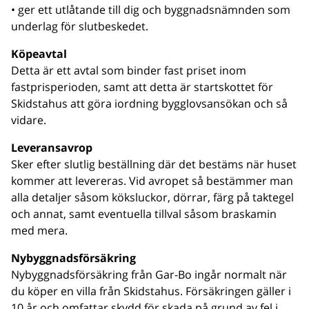
• ger ett utlåtande till dig och byggnadsnämnden som
underlag för slutbeskedet.
Köpeavtal
Detta är ett avtal som binder fast priset inom
fastprisperioden, samt att detta är startskottet för
Skidstahus att göra iordning bygglovsansökan och så
vidare.
Leveransavrop
Sker efter slutlig beställning där det bestäms när huset
kommer att levereras. Vid avropet så bestämmer man
alla detaljer såsom köksluckor, dörrar, färg på taktegel
och annat, samt eventuella tillval såsom braskamin
med mera.
Nybyggnadsförsäkring
Nybyggnadsförsäkring från Gar-Bo ingår normalt när
du köper en villa från Skidstahus. Försäkringen gäller i
10 år och omfattar skydd för skada på grund av fel i