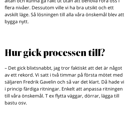
altan och kunna gå rakt ut utan att behöva röra oss i
flera nivåer. Dessutom ville vi ha bra utsikt och ett
avskilt läge. Så lösningen till alla våra önskemål blev att
bygga nytt.
Hur gick processen till?
– Det gick blixtsnabbt, jag tror faktiskt att det är något
av ett rekord. Vi satt i två timmar på första mötet med
säljaren Fredrik Gavelin och så var det klart. Då hade vi
i princip färdiga ritningar. Enkelt att anpassa ritningen
till våra önskemål. T ex flytta väggar, dörrar, lägga till
bastu osv.