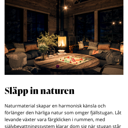
Släpp in naturen
Naturmaterial skapar en harmonisk känsla och
förlänger den härliga natur som omger fjällstugan. Låt
levande växter vara färgklicken i rummen, med
självbevattningssystem klarar dom sig när stugan står