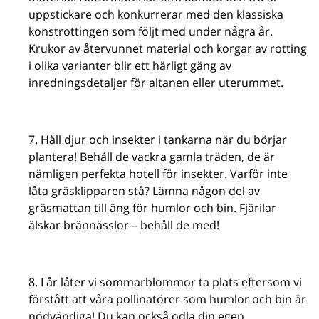
uppstickare och konkurrerar med den klassiska
konstrottingen som följt med under några år.
Krukor av återvunnet material och korgar av rotting
i olika varianter blir ett härligt gäng av
inredningsdetaljer för altanen eller uterummet.
Håll djur och insekter i tankarna när du börjar
plantera! Behåll de vackra gamla träden, de är
nämligen perfekta hotell för insekter. Varför inte
låta gräsklipparen stå? Lämna någon del av
gräsmattan till äng för humlor och bin. Fjärilar
älskar brännässlor – behåll de med!
I år låter vi sommarblommor ta plats eftersom vi
förstått att våra pollinatörer som humlor och bin är
nödvändiga! Du kan också odla din egen