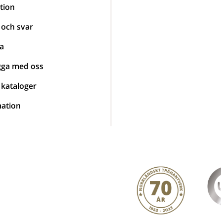
tion
 och svar
a
gga med oss
 kataloger
ation