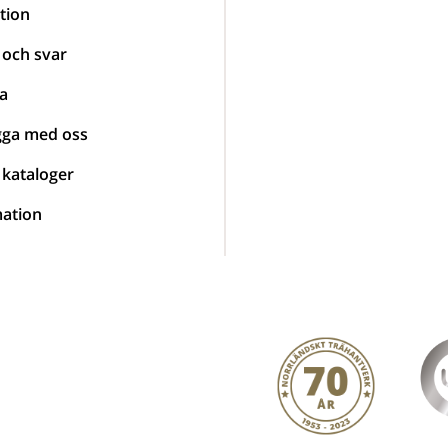
tion
 och svar
a
gga med oss
 kataloger
ation