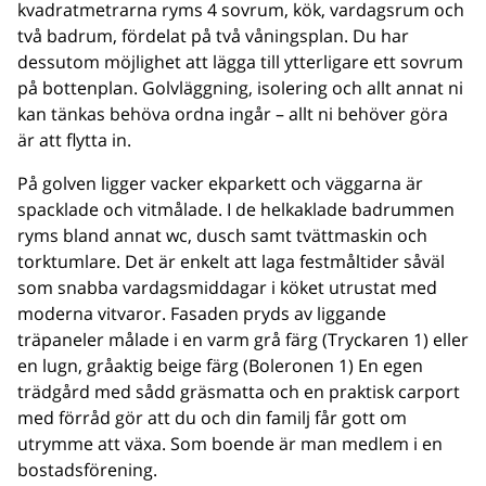
kvadratmetrarna ryms 4 sovrum, kök, vardagsrum och
två badrum, fördelat på två våningsplan. Du har
dessutom möjlighet att lägga till ytterligare ett sovrum
på bottenplan. Golvläggning, isolering och allt annat ni
kan tänkas behöva ordna ingår – allt ni behöver göra
är att flytta in.
På golven ligger vacker ekparkett och väggarna är
spacklade och vitmålade. I de helkaklade badrummen
ryms bland annat wc, dusch samt tvättmaskin och
torktumlare. Det är enkelt att laga festmåltider såväl
som snabba vardagsmiddagar i köket utrustat med
moderna vitvaror. Fasaden pryds av liggande
träpaneler målade i en varm grå färg (Tryckaren 1) eller
en lugn, gråaktig beige färg (Boleronen 1) En egen
trädgård med sådd gräsmatta och en praktisk carport
med förråd gör att du och din familj får gott om
utrymme att växa. Som boende är man medlem i en
bostadsförening.