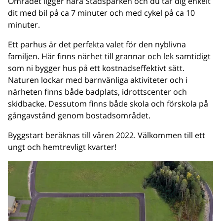
Området ligger nära Stadsparken och du tar dig enkelt
dit med bil på ca 7 minuter och med cykel på ca 10
minuter.
Ett parhus är det perfekta valet för den nyblivna
familjen. Här finns närhet till grannar och lek samtidigt
som ni bygger hus på ett kostnadseffektivt sätt.
Naturen lockar med barnvänliga aktiviteter och i
närheten finns både badplats, idrottscenter och
skidbacke. Dessutom finns både skola och förskola på
gångavstånd genom bostadsområdet.
Byggstart beräknas till våren 2022. Välkommen till ett
ungt och hemtrevligt kvarter!