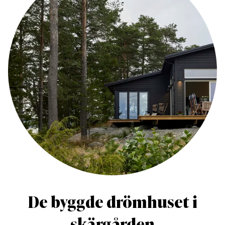
De byggde drömhuset i
skärgården