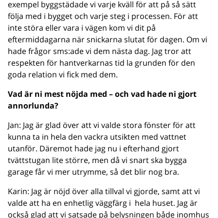
exempel byggstädade vi varje kväll för att på så sätt
följa med i bygget och varje steg i processen. För att
inte störa eller vara i vägen kom vi dit på
eftermiddagarna när snickarna slutat för dagen. Om vi
hade frågor sms:ade vi dem nästa dag. Jag tror att
respekten för hantverkarnas tid la grunden för den
goda relation vi fick med dem.
Vad är ni mest nöjda med – och vad hade ni gjort
annorlunda?
Jan: Jag är glad över att vi valde stora fönster för att
kunna ta in hela den vackra utsikten med vattnet
utanför. Däremot hade jag nu i efterhand gjort
tvättstugan lite större, men då vi snart ska bygga
garage får vi mer utrymme, så det blir nog bra.
Karin: Jag är nöjd över alla tillval vi gjorde, samt att vi
valde att ha en enhetlig väggfärg i
hela huset. Jag är
också glad att vi satsade på belysningen både inomhus