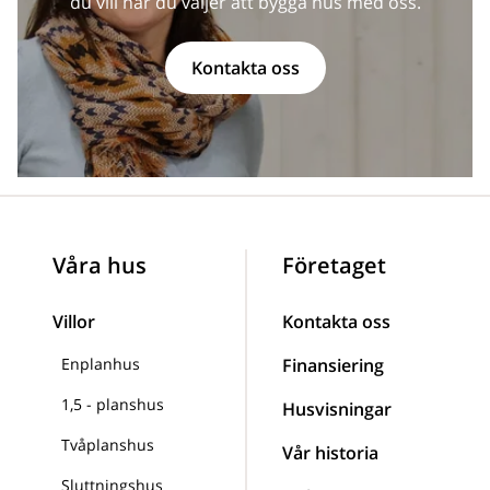
du vill när du väljer att bygga hus med oss.
Kontakta oss
Våra hus
Företaget
Villor
Kontakta oss
Enplanhus
Finansiering
1,5 - planshus
Husvisningar
Tvåplanshus
Vår historia
Sluttningshus