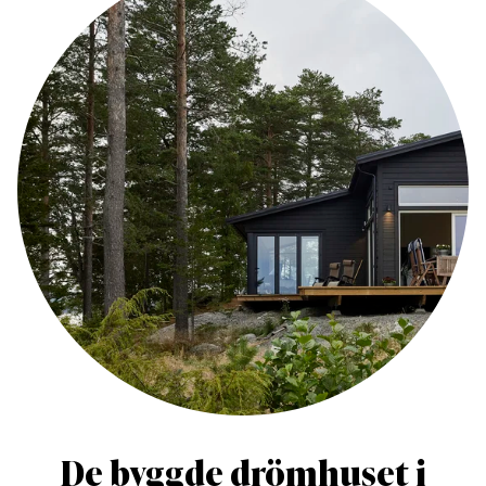
De byggde drömhuset i