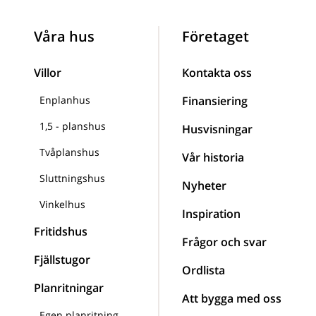
Våra hus
Företaget
Villor
Kontakta oss
Enplanhus
Finansiering
1,5 - planshus
Husvisningar
Tvåplanshus
Vår historia
Sluttningshus
Nyheter
Vinkelhus
Inspiration
Fritidshus
Frågor och svar
Fjällstugor
Ordlista
Planritningar
Att bygga med oss
Egen planritning