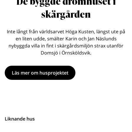
De byggde drömhuset i
skärgården
Inte långt från världsarvet Höga Kusten, längst ute på
en liten udde, smälter Karin och Jan Näslunds
nybyggda villa in fint i skärgårdsmiljön strax utanför
Domsjö i Örnsköldsvik.
Läs mer om husprojektet
Liknande hus