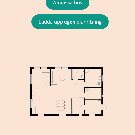
Anpassa hus
Ladda upp egen planritning