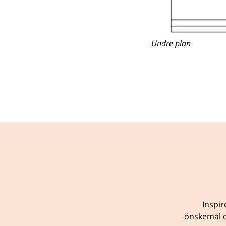
Undre plan
Inspir
önskemål o