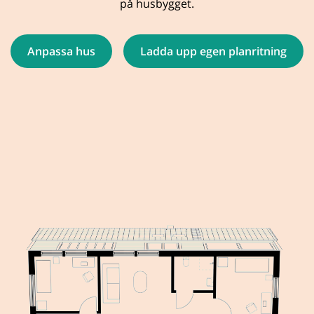
på husbygget.
Anpassa hus
Ladda upp egen planritning