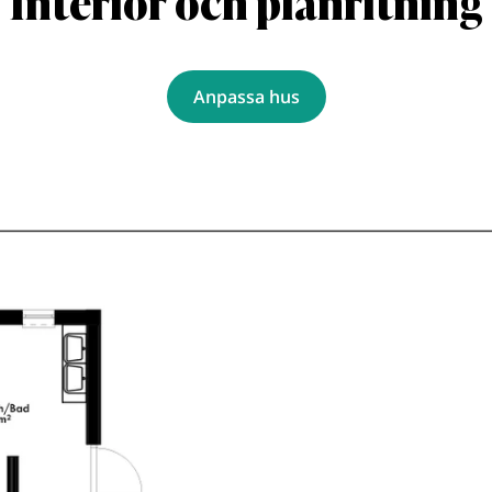
Interiör och planritning
Anpassa hus