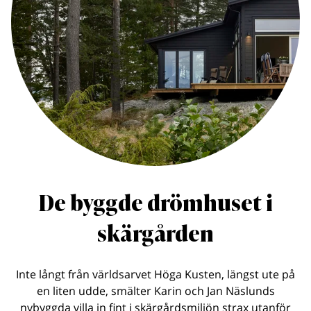
De byggde drömhuset i
skärgården
Inte långt från världsarvet Höga Kusten, längst ute på
en liten udde, smälter Karin och Jan Näslunds
nybyggda villa in fint i skärgårdsmiljön strax utanför