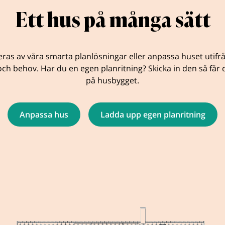
Ett hus på många sätt
eras av våra smarta planlösningar eller anpassa huset utifr
ch behov. Har du en egen planritning? Skicka in den så får d
på husbygget.
Anpassa hus
Ladda upp egen planritning