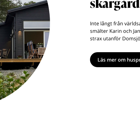
skärgår
Inte långt från värld
smälter Karin och Jan
strax utanför Domsjö
Läs mer om huspr