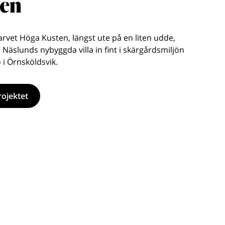
den
sarvet Höga Kusten, längst ute på en liten udde,
 Näslunds nybyggda villa in fint i skärgårdsmiljön
 i Örnsköldsvik.
ojektet