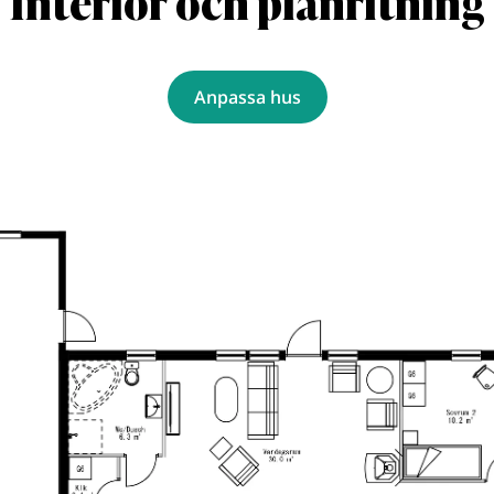
Interiör och planritning
Anpassa hus