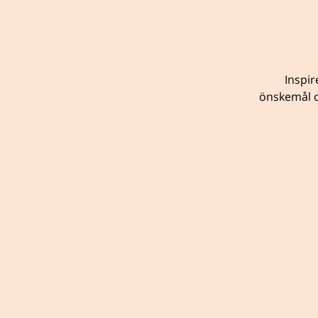
Inspir
önskemål o