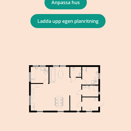
Anpassa hus
Ladda upp egen planritning