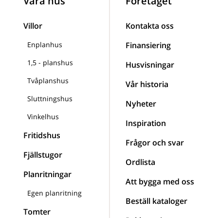
Våra hus
Företaget
Villor
Kontakta oss
Enplanhus
Finansiering
1,5 - planshus
Husvisningar
Tvåplanshus
Vår historia
Sluttningshus
Nyheter
Vinkelhus
Inspiration
Fritidshus
Frågor och svar
Fjällstugor
Ordlista
Planritningar
Att bygga med oss
Egen planritning
Beställ kataloger
Tomter