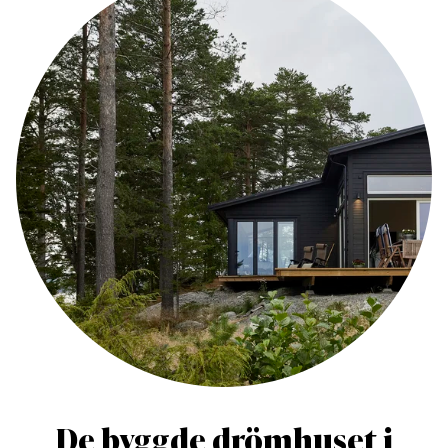
De byggde drömhuset i