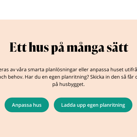
Ett hus på många sätt
eras av våra smarta planlösningar eller anpassa huset utifr
ch behov. Har du en egen planritning? Skicka in den så får d
på husbygget.
Anpassa hus
Ladda upp egen planritning