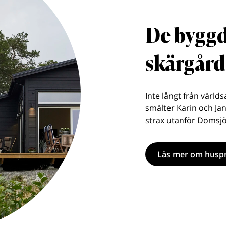
De byggd
skärgår
Inte långt från värld
smälter Karin och Jan
strax utanför Domsjö
Läs mer om huspr