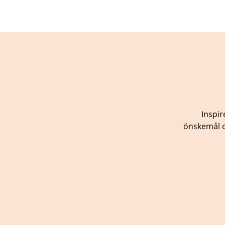
Inspir
önskemål o