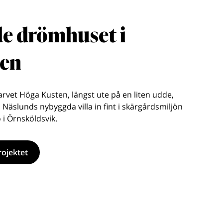
e drömhuset i
den
sarvet Höga Kusten, längst ute på en liten udde,
 Näslunds nybyggda villa in fint i skärgårdsmiljön
 i Örnsköldsvik.
ojektet