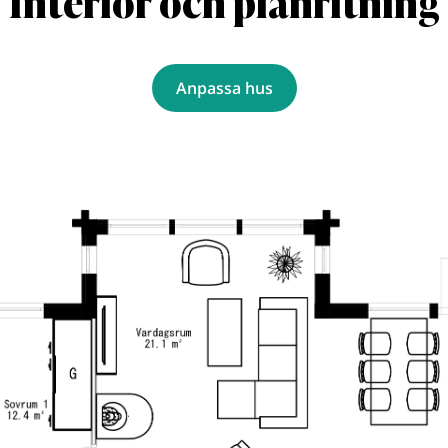
Interiör och planritning
Anpassa hus