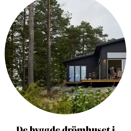
De byggde drömhuset i