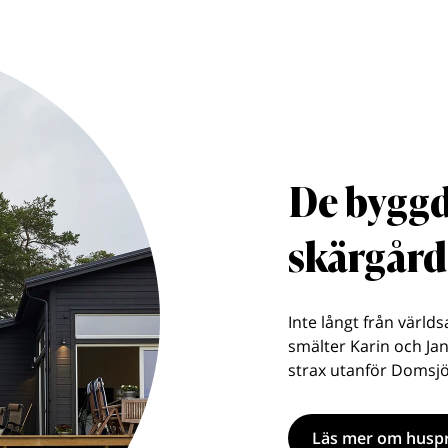
De byggd
skärgår
Inte långt från värld
smälter Karin och Jan
strax utanför Domsjö
Läs mer om huspr