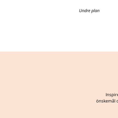
Undre plan
Inspir
önskemål o