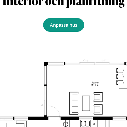
Interiör och planritning
Anpassa hus