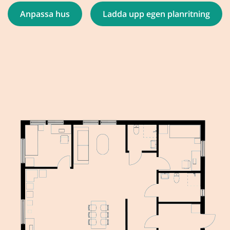
Anpassa hus
Ladda upp egen planritning