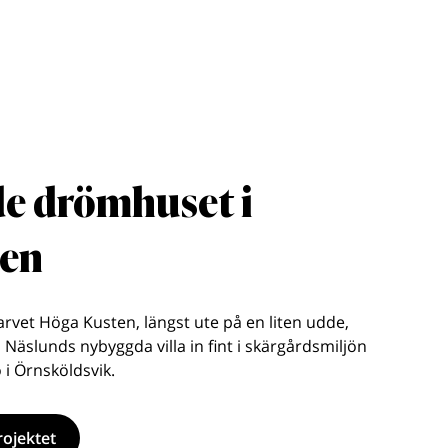
e drömhuset i
den
sarvet Höga Kusten, längst ute på en liten udde,
 Näslunds nybyggda villa in fint i skärgårdsmiljön
 i Örnsköldsvik.
ojektet