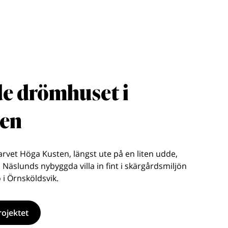
e drömhuset i
den
sarvet Höga Kusten, längst ute på en liten udde,
 Näslunds nybyggda villa in fint i skärgårdsmiljön
 i Örnsköldsvik.
ojektet