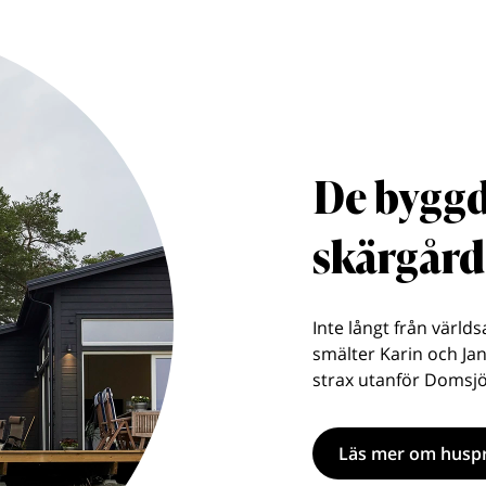
De byggd
skärgår
Inte långt från värld
smälter Karin och Jan
strax utanför Domsjö
Läs mer om huspr