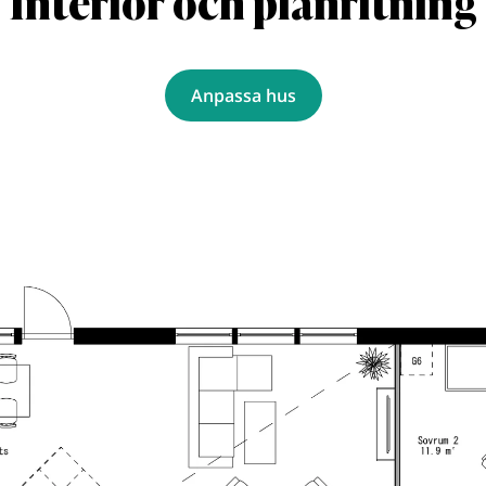
Interiör och planritning
Anpassa hus