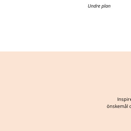
Undre plan
Inspir
önskemål o