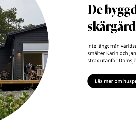
De byggd
skärgår
Inte långt från värld
smälter Karin och Jan
strax utanför Domsjö
Läs mer om huspr