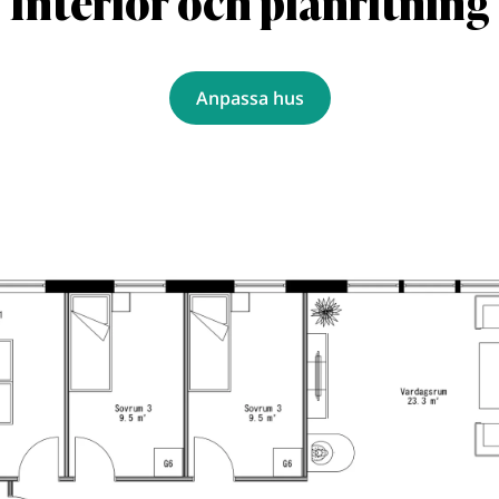
Interiör och planritning
Anpassa hus