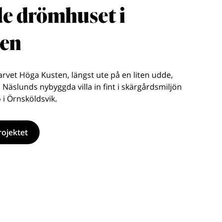
e drömhuset i
den
sarvet Höga Kusten, längst ute på en liten udde,
 Näslunds nybyggda villa in fint i skärgårdsmiljön
 i Örnsköldsvik.
ojektet