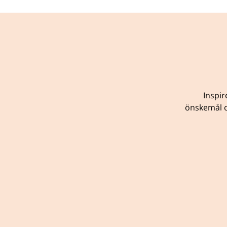
Inspir
önskemål o