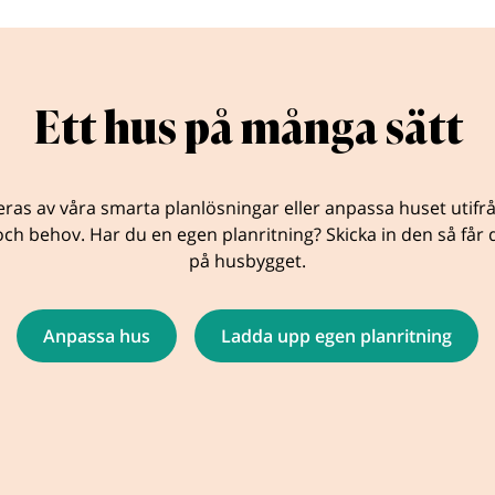
Ett hus på många sätt
eras av våra smarta planlösningar eller anpassa huset utifr
ch behov. Har du en egen planritning? Skicka in den så får d
på husbygget.
Anpassa hus
Ladda upp egen planritning