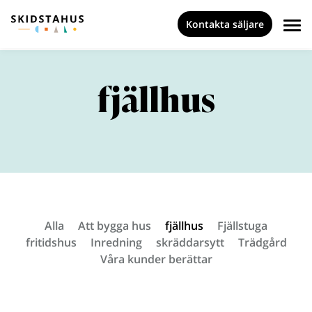
Kontakta säljare
fjällhus
Alla
Att bygga hus
fjällhus
Fjällstuga
fritidshus
Inredning
skräddarsytt
Trädgård
Våra kunder berättar