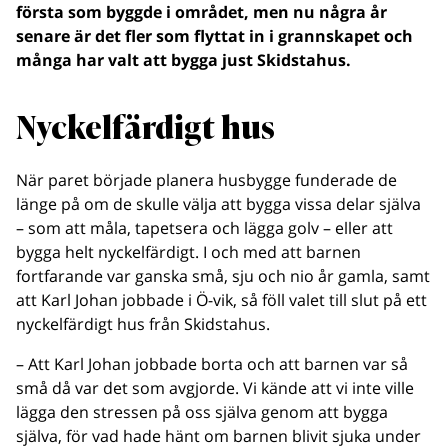
första som byggde i området, men nu några år
senare är det fler som flyttat in i grannskapet och
många har valt att bygga just Skidstahus.
Nyckelfärdigt hus
När paret började planera husbygge funderade de
länge på om de skulle välja att bygga vissa delar själva
– som att måla, tapetsera och lägga golv – eller att
bygga helt nyckelfärdigt. I och med att barnen
fortfarande var ganska små, sju och nio år gamla, samt
att Karl Johan jobbade i Ö-vik, så föll valet till slut på ett
nyckelfärdigt hus från Skidstahus.
– Att Karl Johan jobbade borta och att barnen var så
små då var det som avgjorde. Vi kände att vi inte ville
lägga den stressen på oss själva genom att bygga
själva, för vad hade hänt om barnen blivit sjuka under