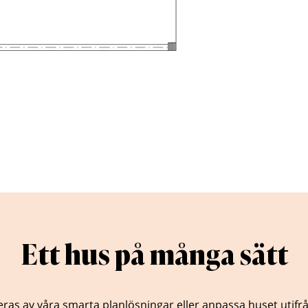
Ett hus på många sätt
eras av våra smarta planlösningar eller anpassa huset utifr