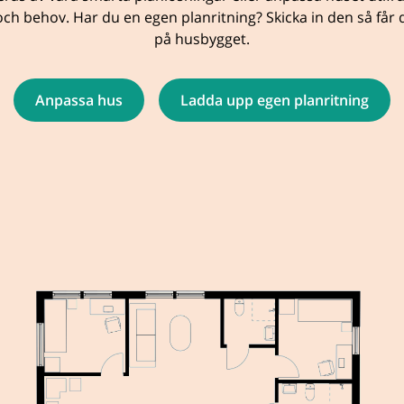
ch behov. Har du en egen planritning? Skicka in den så får d
på husbygget.
Anpassa hus
Ladda upp egen planritning