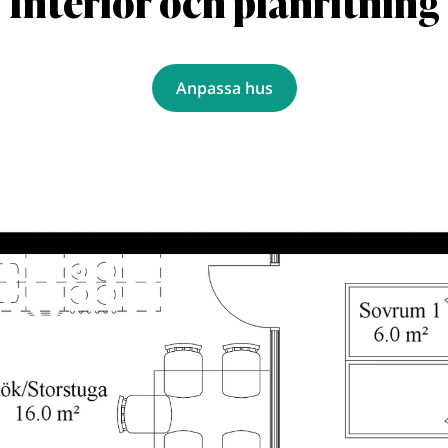
Interiör och planritning
Anpassa hus