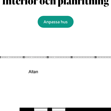
Interiör och planritning
Anpassa hus