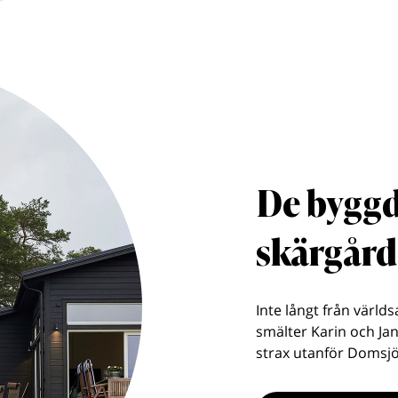
De byggd
skärgår
Inte långt från värld
smälter Karin och Jan
strax utanför Domsjö