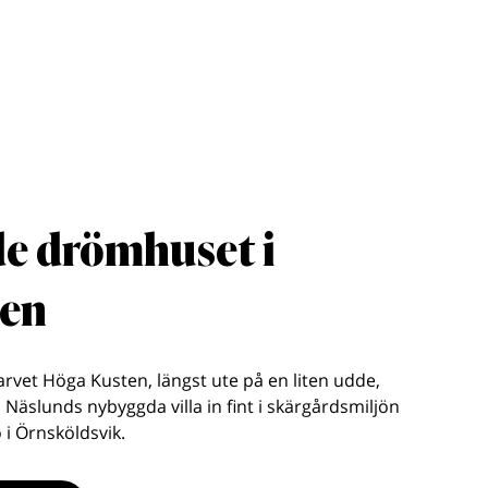
e drömhuset i
den
sarvet Höga Kusten, längst ute på en liten udde,
 Näslunds nybyggda villa in fint i skärgårdsmiljön
 i Örnsköldsvik.