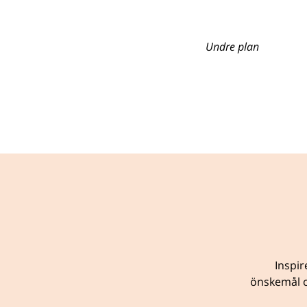
Undre plan
Inspir
önskemål o