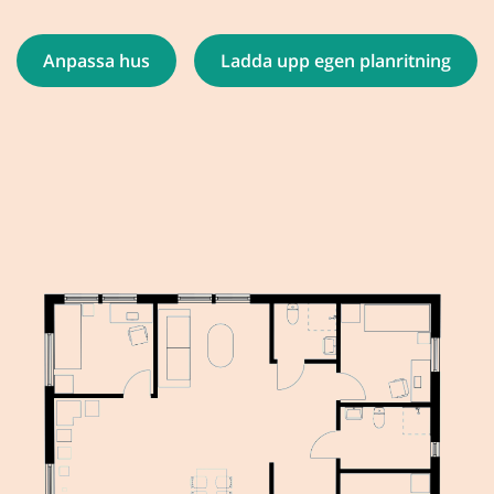
Anpassa hus
Ladda upp egen planritning