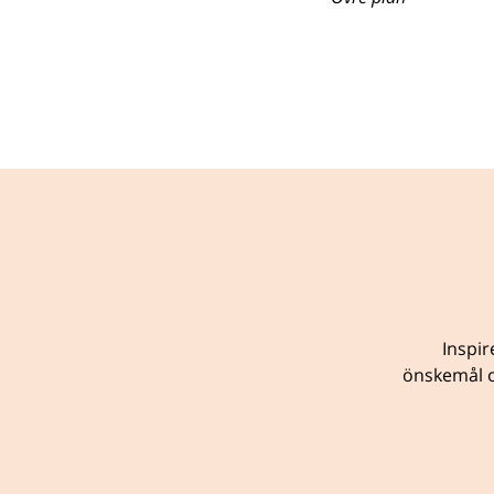
Inspir
önskemål o