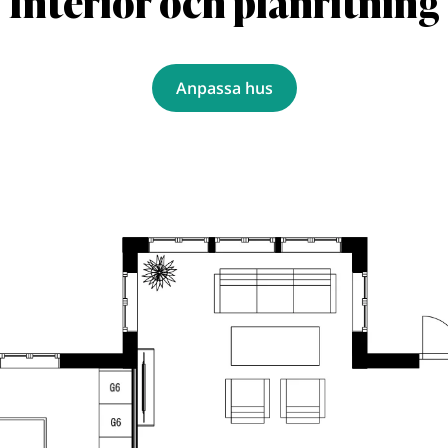
Interiör och planritning
Anpassa hus