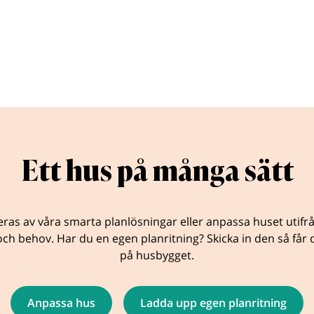
Ett hus på många sätt
eras av våra smarta planlösningar eller anpassa huset utifr
ch behov. Har du en egen planritning? Skicka in den så får d
på husbygget.
Anpassa hus
Ladda upp egen planritning