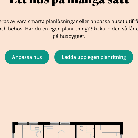
eras av våra smarta planlösningar eller anpassa huset utifr
ch behov. Har du en egen planritning? Skicka in den så får d
på husbygget.
Anpassa hus
Ladda upp egen planritning