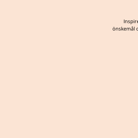
Inspir
önskemål o