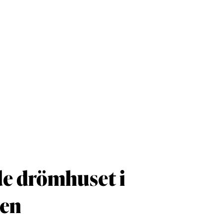
e drömhuset i
den