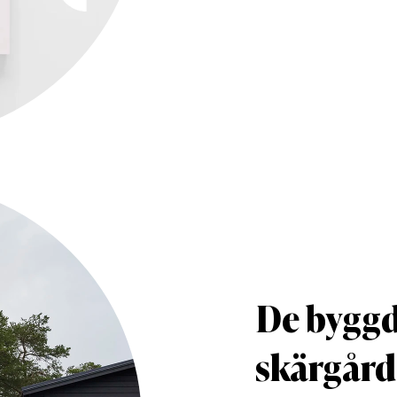
De byggd
skärgår