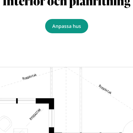
Interiör och planritning
Anpassa hus