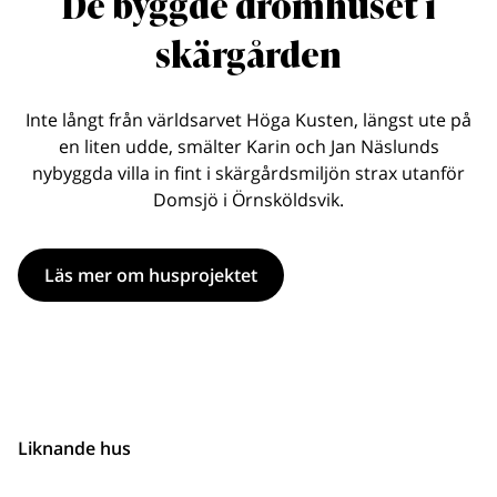
De byggde drömhuset i
skärgården
Inte långt från världsarvet Höga Kusten, längst ute på
en liten udde, smälter Karin och Jan Näslunds
nybyggda villa in fint i skärgårdsmiljön strax utanför
Domsjö i Örnsköldsvik.
Läs mer om husprojektet
Liknande hus