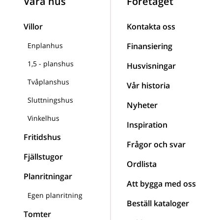
Våra hus
Företaget
Villor
Kontakta oss
Enplanhus
Finansiering
1,5 - planshus
Husvisningar
Tvåplanshus
Vår historia
Sluttningshus
Nyheter
Vinkelhus
Inspiration
Fritidshus
Frågor och svar
Fjällstugor
Ordlista
Planritningar
Att bygga med oss
Egen planritning
Beställ kataloger
Tomter