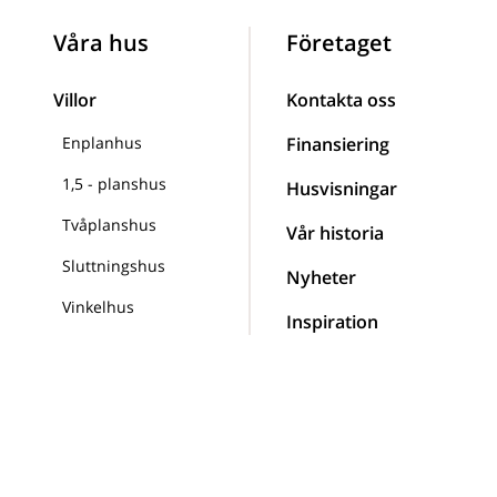
Våra hus
Företaget
Villor
Kontakta oss
Enplanhus
Finansiering
1,5 - planshus
Husvisningar
Tvåplanshus
Vår historia
Sluttningshus
Nyheter
Vinkelhus
Inspiration
Fritidshus
Frågor och svar
Fjällstugor
Ordlista
Planritningar
Att bygga med oss
Egen planritning