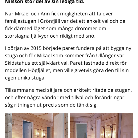
Nilsson stor del av sin lediga tid.
När Mikael och Ann fick möjligheten att ta över
familjestugan i Grönfjäll var det ett enkelt val och de
fick därmed läget som många drömmer om –
storslagna fjällvyer och rikligt med snö.
I början av 2015 började paret fundera på att bygga ny
stuga och för Mikael som kommer från Ullånger var
Skidstahus ett självklart val. Paret fastnade direkt för
modellen Högfjället, men ville givetvis göra den till sin
egen unika stuga.
Tillsammans med säljare och arkitekt ritade de stugan,
och efter några vändor med tillval och förändringar
såg ritningen ut precis som de tänkt sig.