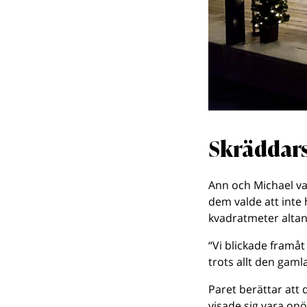
Skräddars
Ann och Michael val
dem valde att inte 
kvadratmeter altan
“Vi blickade framåt 
trots allt den gaml
Paret berättar att d
visade sig vara onö