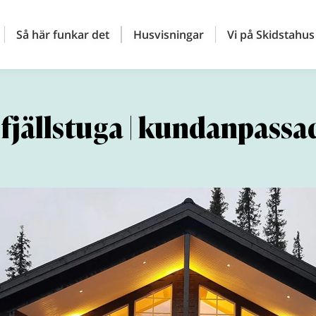
Så här funkar det
Husvisningar
Vi på Skidstahus
fjällstuga | kundanpass