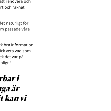
 att renovera och
ört och räknat
et naturligt för
som passade våra
ick bra information
fick veta vad som
lek det var på
oligt.”
bar i
uga är
t kan vi