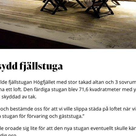
ydd fjällstuga
de fjällstugan Högfjället med stor takad altan och 3 sovrum
ha ett loft. Den färdiga stugan blev 71,6 kvadratmeter med y
 skyddad av tak.
och bestämde oss för att vi ville slippa städa på loftet när vi b
a stugan för förvaring och gäststuga.”
e oroade sig lite för att den nya stugan eventuellt skulle känn
dig oro.