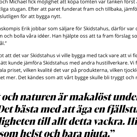
 och Michael fick möjlighet att köpa tomten var tanken först
liga stugan. Efter att paret funderat fram och tillbaka, jämf
utligen för att bygga nytt.
kompis Erik jobbar som säljare för Skidstahus, därför var d
 och bolla våra idéer. Han hjälpte oss att ta fram förslag 
l.”
 att det var Skidstahus vi ville bygga med tack vare att vi f
 sätt kunde jämföra Skidstahus med andra hustillverkare. Vi 
tala priset, vilken kvalité det var på produkterna, vilken tjock
 mer. Det kändes som att vårt bygge skulle bli tryggt och r
 och naturen är makalöst under
 Det bästa med att äga en fjällst
igheten till allt detta vackra. Hi
som helst och bara njuta.”