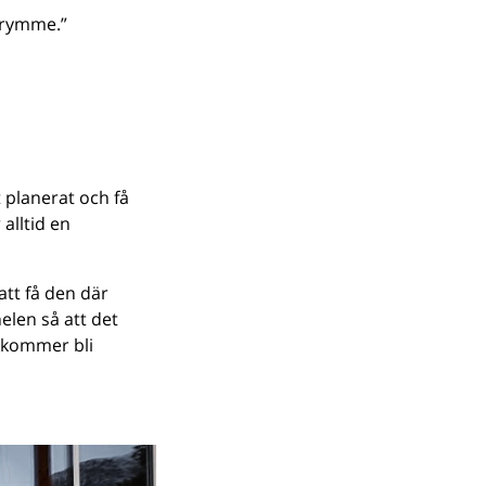
utrymme.”
t planerat och få
alltid en
att få den där
elen så att det
t kommer bli