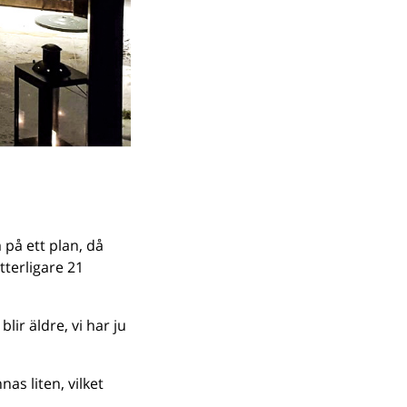
 på ett plan, då
tterligare 21
lir äldre, vi har ju
as liten, vilket