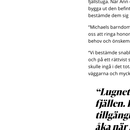
fjällstuga. När Ann
bygga ut den befint
bestämde dem sig sl
“Michaels barndoms
oss att ringa honom
behov och önskemå
“Vi bestämde snabbt
och på ett rättvist
skulle ingå i det to
väggarna och mycket
“Lugnet
fjällen.
tillgängl
åka när 