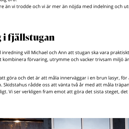
örre än vi trodde och vi är mer än nöjda med indelning och 
 i fjällstugan
 inredning vill Michael och Ann att stugan ska vara praktisk
t kombinera förvaring, utrymme och vacker trivsam miljö är 
 att göra och det är att måla innerväggar i en brun lasyr, för 
. Skidstahus rådde oss att vänta två år med att måla träpan
ligt. Vi ser verkligen fram emot att göra det sista steget, de