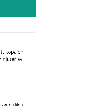
att köpa en
h njuter av
ven en liten