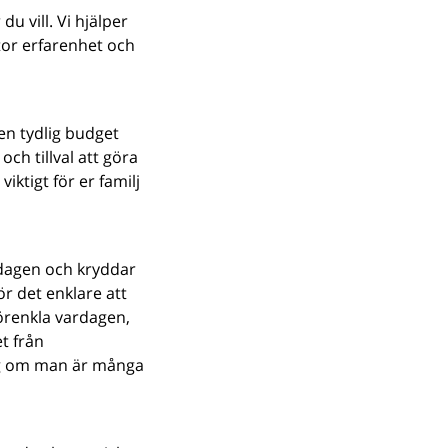
u vill. Vi hjälper
stor erfarenhet och
en tydlig budget
ch tillval att göra
ktigt för er familj
dagen och kryddar
r det enklare att
örenkla vardagen,
et från
ing om man är många