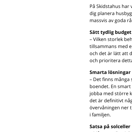
På Skidstahus har vi
dig planera husbygg
massvis av goda råd
Sätt tydlig budget
– Vilken storlek b
tillsammans med er 
och det är lätt att
och prioritera dett
Smarta lösningar
– Det finns många
boendet. En smart l
jobba med större k
det är definitivt n
övervåningen ner t
i familjen.
Satsa på solceller