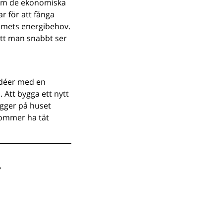
 Om de ekonomiska
r för att fånga
hemmets energibehov.
 att man snabbt ser
 idéer med en
 Att bygga ett nytt
igger på huset
 kommer ha tät
?