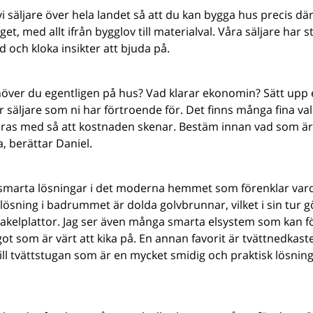
 säljare över hela landet så att du kan bygga hus precis där d
et, med allt ifrån bygglov till materialval. Våra säljare har 
 och kloka insikter att bjuda på.
ehöver du egentligen på hus? Vad klarar ekonomin? Sätt upp 
säljare som ni har förtroende för. Det finns många fina val o
 dras med så att kostnaden skenar. Bestäm innan vad som är vi
a, berättar Daniel.
 smarta lösningar i det moderna hemmet som förenklar var
ösning i badrummet är dolda golvbrunnar, vilket i sin tur gö
akelplattor. Jag ser även många smarta elsystem som kan f
ågot som är värt att kika på. En annan favorit är tvättnedkast
ill tvättstugan som är en mycket smidig och praktisk lösn