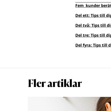
Fem kunder berätt
Del ett: Tips till 
Del två: Tips till 
Del tre: Tips till 
Del fyra: Tips till
Fler artiklar