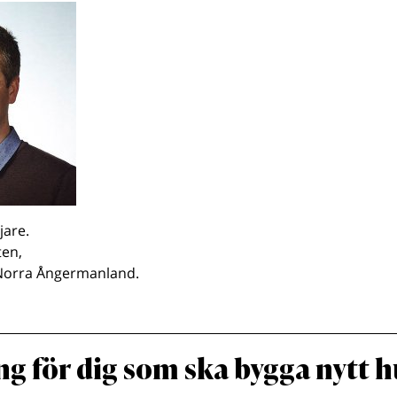
jare.
ten,
Norra Ångermanland.
ng för dig som ska bygga nytt h