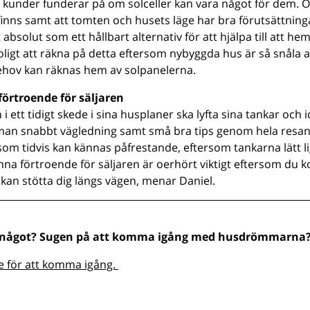
 kunder funderar på om solceller kan vara något för dem.
inns samt att tomten och husets läge har bra förutsättninga
t absolut som ett hållbart alternativ för att hjälpa till att 
 roligt att räkna på detta eftersom nybyggda hus är så snåla
ehov kan räknas hem av solpanelerna.
förtroende för säljaren
 i ett tidigt skede i sina husplaner ska lyfta sina tankar och
 man snabbt vägledning samt små bra tips genom hela resan.
som tidvis kan kännas påfrestande, eftersom tankarna lätt l
änna förtroende för säljaren är oerhört viktigt eftersom du
kan stötta dig längs vägen, menar Daniel.
 något? Sugen på att komma igång med husdrömmarna
re för att komma igång.